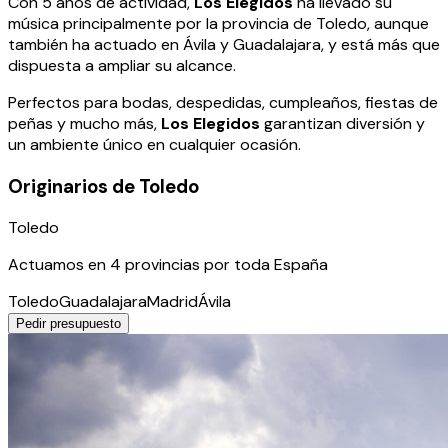
Con 5 años de actividad,
Los Elegidos
ha llevado su
música principalmente por la provincia de Toledo, aunque
también ha actuado en Ávila y Guadalajara, y está más que
dispuesta a ampliar su alcance.
Perfectos para bodas, despedidas, cumpleaños, fiestas de
peñas y mucho más,
Los Elegidos
garantizan diversión y
un ambiente único en cualquier ocasión.
Originarios de Toledo
Toledo
Actuamos en
4
provincia
s
por toda España
Toledo
Guadalajara
Madrid
Ávila
Pedir presupuesto