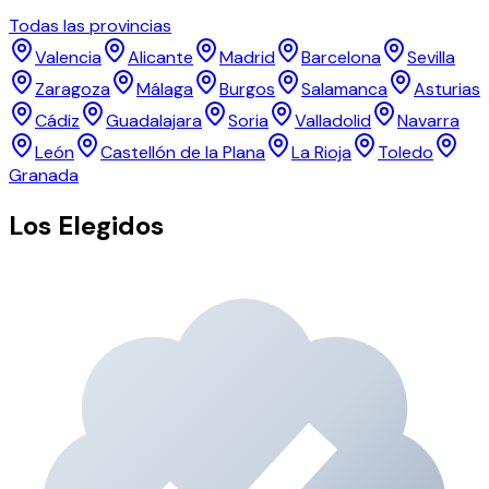
Todas las provincias
Valencia
Alicante
Madrid
Barcelona
Sevilla
Zaragoza
Málaga
Burgos
Salamanca
Asturias
Cádiz
Guadalajara
Soria
Valladolid
Navarra
León
Castellón de la Plana
La Rioja
Toledo
Granada
Los Elegidos