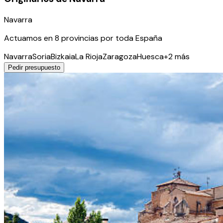
Navarra
Actuamos en
8
provincia
s
por toda España
Navarra
Soria
Bizkaia
La Rioja
Zaragoza
Huesca
+
2
más
Pedir presupuesto