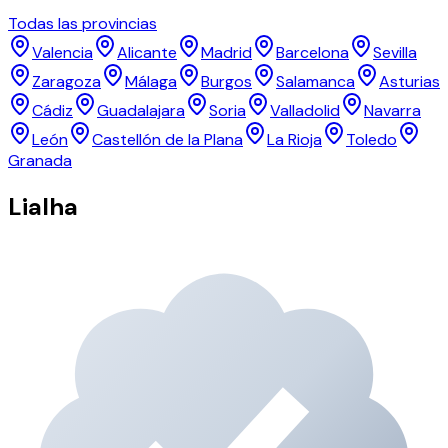
Todas las provincias
Valencia
Alicante
Madrid
Barcelona
Sevilla
Zaragoza
Málaga
Burgos
Salamanca
Asturias
Cádiz
Guadalajara
Soria
Valladolid
Navarra
León
Castellón de la Plana
La Rioja
Toledo
Granada
Lialha