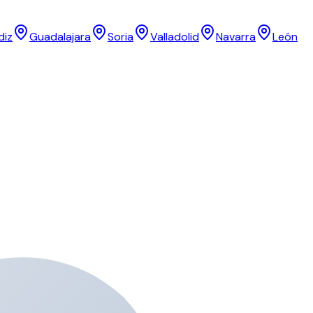
diz
Guadalajara
Soria
Valladolid
Navarra
León