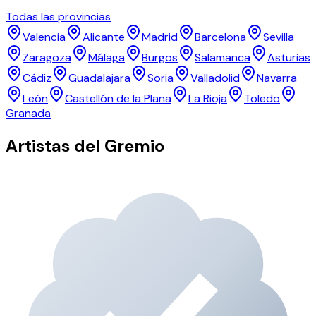
Todas las provincias
Valencia
Alicante
Madrid
Barcelona
Sevilla
Zaragoza
Málaga
Burgos
Salamanca
Asturias
Cádiz
Guadalajara
Soria
Valladolid
Navarra
León
Castellón de la Plana
La Rioja
Toledo
Granada
Artistas del Gremio